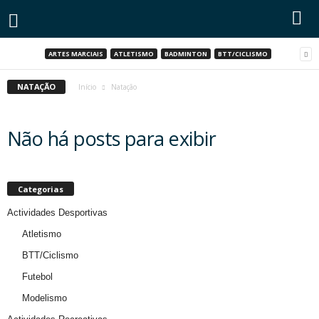
ARTES MARCIAIS
ATLETISMO
BADMINTON
BTT/CICLISMO
NATAÇÃO
Início
Natação
Não há posts para exibir
Categorias
Actividades Desportivas
Atletismo
BTT/Ciclismo
Futebol
Modelismo