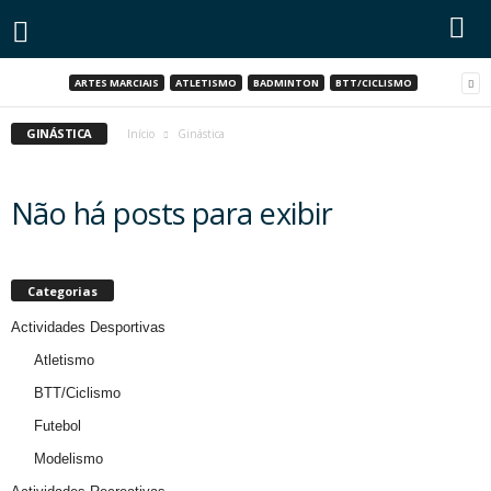
ARTES MARCIAIS
ATLETISMO
BADMINTON
BTT/CICLISMO
GINÁSTICA
Início
Ginástica
Não há posts para exibir
Categorias
Actividades Desportivas
Atletismo
BTT/Ciclismo
Futebol
Modelismo