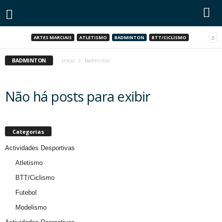
ARTES MARCIAIS
ATLETISMO
BADMINTON
BTT/CICLISMO
BADMINTON
Início
Badminton
Não há posts para exibir
Categorias
Actividades Desportivas
Atletismo
BTT/Ciclismo
Futebol
Modelismo