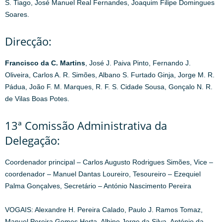
S. Tiago, José Manuel Real Fernandes, Joaquim Filipe Domingues
Soares.
Direcção:
Francisco da C. Martins
, José J. Paiva Pinto, Fernando J.
Oliveira, Carlos A. R. Simões, Albano S. Furtado Ginja, Jorge M. R.
Pádua, João F. M. Marques, R. F. S. Cidade Sousa, Gonçalo N. R.
de Vilas Boas Potes.
13ª Comissão Administrativa da
Delegação:
Coordenador principal – Carlos Augusto Rodrigues Simões, Vice –
coordenador – Manuel Dantas Loureiro, Tesoureiro – Ezequiel
Palma Gonçalves, Secretário – António Nascimento Pereira
VOGAIS: Alexandre H. Pereira Calado, Paulo J. Ramos Tomaz,
Manuel Pereira Gomes Horta, Albino Jorge da Silva, António da