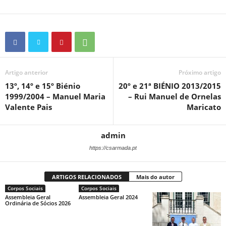
Artigo anterior
Próximo artigo
13º, 14º e 15º Biénio
20º e 21ª BIÉNIO 2013/2015
1999/2004 – Manuel Maria
– Rui Manuel de Ornelas
Valente Pais
Maricato
admin
https://csarmada.pt
ARTIGOS RELACIONADOS
Mais do autor
Corpos Sociais
Corpos Sociais
Assembleia Geral
Assembleia Geral 2024
Ordinária de Sócios 2026