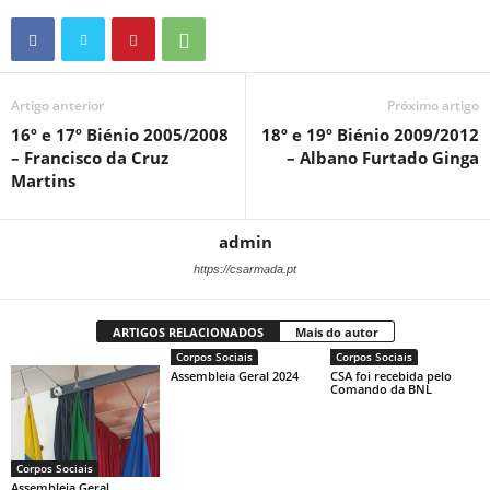
Artigo anterior
Próximo artigo
16º e 17º Biénio 2005/2008
18º e 19º Biénio 2009/2012
– Francisco da Cruz
– Albano Furtado Ginga
Martins
admin
https://csarmada.pt
ARTIGOS RELACIONADOS
Mais do autor
Corpos Sociais
Corpos Sociais
Assembleia Geral 2024
CSA foi recebida pelo
Comando da BNL
Corpos Sociais
Assembleia Geral