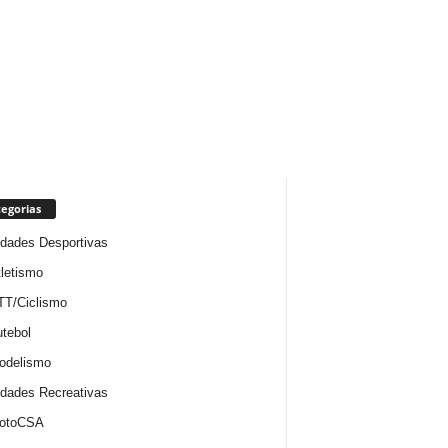
egorias
idades Desportivas
letismo
TT/Ciclismo
tebol
odelismo
idades Recreativas
otoCSA