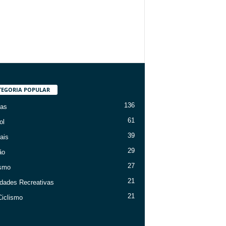
TEGORIA POPULAR
136
ias
61
ol
39
ais
29
ão
27
ismo
21
idades Recreativas
21
iclismo