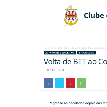
Clube
Início
BTT/Ciclismo
Volta de BTT ao Concelho d
ACTIVIDADES DESPORTIVAS
BTT/CICLISMO
Volta de BTT ao C
147
0
Regresso às pedaladas depois das fér