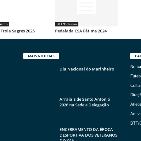
lismo
BTT/Ciclismo
Troia Sagres 2025
Pedalada CSA Fátima 2024
MAIS NOTÍCIAS
CA
Notíc
Dia Nacional do Marinheiro
Futeb
Cultur
Direç
Arraiais de Santo António
2026 na Sede e Delegação
Atlet
Activ
BTT/C
ENCERRAMENTO DA ÉPOCA
DESPORTIVA DOS VETERANOS
DO CSA