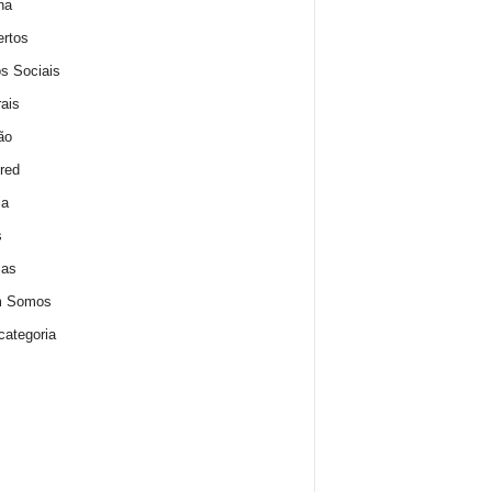
na
rtos
s Sociais
rais
ão
red
ia
s
ias
 Somos
ategoria