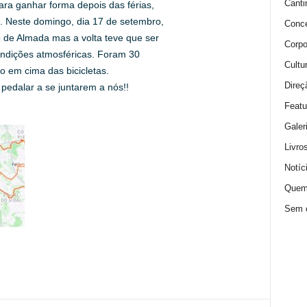
Canti
ra ganhar forma depois das férias,
 Neste domingo, dia 17 de setembro,
Conce
 de Almada mas a volta teve que ser
Corpo
ndições atmosféricas. Foram 30
Cultu
o em cima das bicicletas.
Direç
edalar a se juntarem a nós!!
Featu
Galer
Livro
Notíc
Quem
Sem c