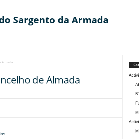
 do Sargento da Armada
e Almada
Cat
Activ
oncelho de Almada
At
B
Fu
M
Activ
M
ias