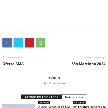
Artigo anterior
Próximo artigo
Oferta AMA
São Martinho 2024
admin
https://csarmada.pt
ARTIGOS RELACIONADOS
Mais do autor
Culturais
Culturais
O Coro Polifónico do CSA
30.º Encontro de Coros da