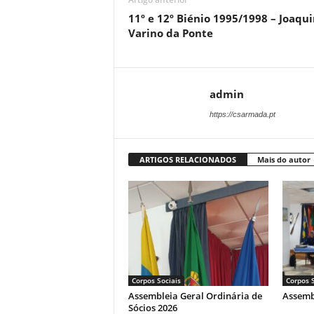
11º e 12º Biénio 1995/1998 – Joaqu
Varino da Ponte
admin
https://csarmada.pt
ARTIGOS RELACIONADOS
Mais do autor
Corpos Sociais
Corpos S
Assembleia Geral Ordinária de
Assemb
Sócios 2026