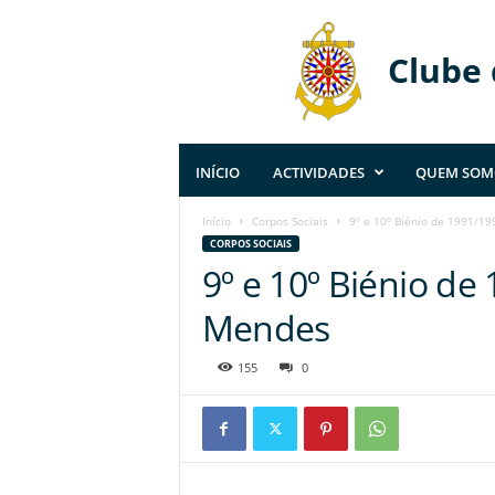
Clube
INÍCIO
ACTIVIDADES
QUEM SOM
Início
Corpos Sociais
9º e 10º Biénio de 1991/19
CORPOS SOCIAIS
9º e 10º Biénio de 
Mendes
155
0