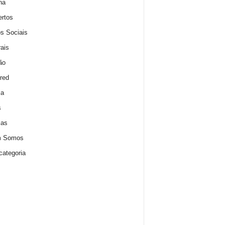
na
rtos
s Sociais
rais
ão
red
ia
s
ias
 Somos
ategoria