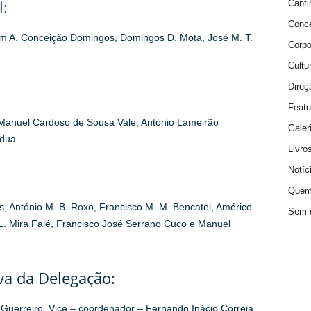
:
Canti
Conce
uim A. Conceição Domingos, Domingos D. Mota, José M. T.
Corpo
Cultu
Direç
Featu
 Manuel Cardoso de Sousa Vale, António Lameirão
Galer
dua.
Livro
Notíc
Quem
s, António M. B. Roxo, Francisco M. M. Bencatel, Américo
Sem c
 L. Mira Falé, Francisco José Serrano Cuco e Manuel
va da Delegação:
 Guerreiro, Vice – coordenador – Fernando Inácio Correia