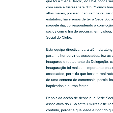
que foi a “Sede Berço”, do CSA, todos se
com raiva e tristeza terá dito: “Somos h
altos mares, por isso, não iremos cruzar
estatutos, haveremos de ter a Sede Social,
naquele dia, correspondendo à convicção
sócios com o fim de procurar, em Lisboa,
Social do Clube.
Esta equipa directiva, para além da ate
para melhor servir os associados, fez as 
inaugurou o restaurante da Delegação, c
inauguração foi mais um importante passo
associados, permitiu que fossem realiza
de uma centena de comensais, possibilita
baptizados e outras festas.
Depois da acção de despejo, a Sede Soci
associativa do CSA sofreu muitas dificuld
contudo, perder a qualidade e rigor do qu