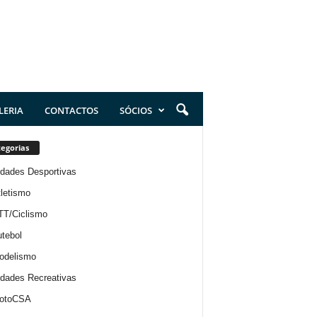
LERIA
CONTACTOS
SÓCIOS
egorias
idades Desportivas
letismo
TT/Ciclismo
tebol
odelismo
idades Recreativas
otoCSA