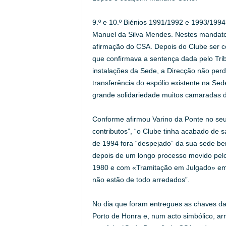
9.º e 10.º Biénios 1991/1992 e 1993/1994
Manuel da Silva Mendes. Nestes mandato
afirmação do CSA. Depois do Clube ser co
que confirmava a sentença dada pelo Trib
instalações da Sede, a Direcção não perd
transferência do espólio existente na Se
grande solidariedade muitos camaradas di
Conforme afirmou Varino da Ponte no seu
contributos”, “o Clube tinha acabado de s
de 1994 fora “despejado” da sua sede berç
depois de um longo processo movido pelo
1980 e com «Tramitação em Julgado» em 
não estão de todo arredados”.
No dia que foram entregues as chaves da 
Porto de Honra e, num acto simbólico, a