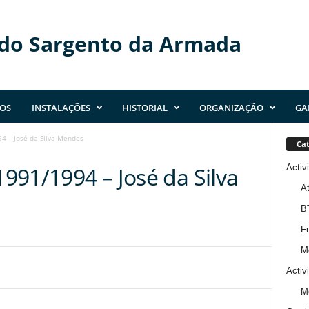
 do Sargento da Armada
OS
INSTALAÇÕES
HISTORIAL
ORGANIZAÇÃO
GA
94 – José da Silva Mendes
Cat
Activ
1991/1994 – José da Silva
At
B
Fu
M
Activ
M