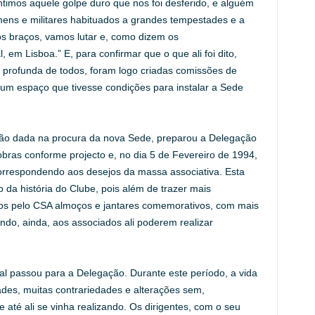
ntimos aquele golpe duro que nos foi desferido, e alguém
omens e militares habituados a grandes tempestades e a
 os braços, vamos lutar e, como dizem os
 em Lisboa.” E, para confirmar que o que ali foi dito,
 profunda de todos, foram logo criadas comissões de
 um espaço que tivesse condições para instalar a Sede
nção dada na procura da nova Sede, preparou a Delegação
obras conforme projecto e, no dia 5 de Fevereiro de 1994,
orrespondendo aos desejos da massa associativa. Esta
 da história do Clube, pois além de trazer mais
dos pelo CSA almoços e jantares comemorativos, com mais
ndo, ainda, aos associados ali poderem realizar
al passou para a Delegação. Durante este período, a vida
ades, muitas contrariedades e alterações sem,
e até ali se vinha realizando. Os dirigentes, com o seu