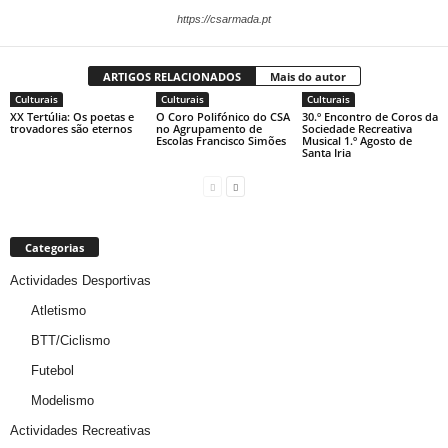
https://csarmada.pt
ARTIGOS RELACIONADOS
Mais do autor
Culturais
Culturais
Culturais
XX Tertúlia: Os poetas e
O Coro Polifónico do CSA
30.º Encontro de Coros da
trovadores são eternos
no Agrupamento de
Sociedade Recreativa
Escolas Francisco Simões
Musical 1.º Agosto de
Santa Iria
Categorias
Actividades Desportivas
Atletismo
BTT/Ciclismo
Futebol
Modelismo
Actividades Recreativas