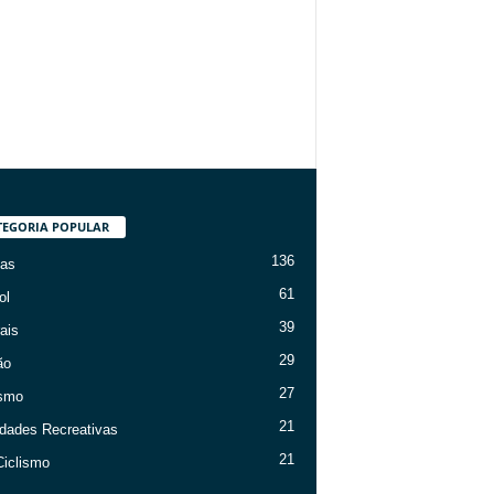
TEGORIA POPULAR
136
ias
61
ol
39
ais
29
ão
27
ismo
21
idades Recreativas
21
iclismo