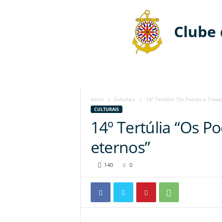
Clube
Início
Culturais
14º Tertúlia “Os Poetas e Trova
CULTURAIS
14º Tertúlia “Os P
eternos”
140
0