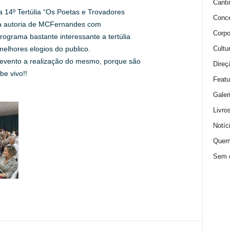
Canti
a 14º Tertúlia “Os Poetas e Trovadores
Conce
da autoria de MCFernandes com
Corpo
ograma bastante interessante a tertúlia
Cultu
melhores elogios do publico.
evento a realização do mesmo, porque são
Direç
e vivo!!
Featu
Galer
Livro
Notíc
Quem
Sem c