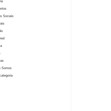
na
rtos
s Sociais
rais
ão
red
ia
s
ias
 Somos
ategoria