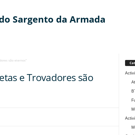
 do Sargento da Armada
dores são eternos”
Cat
Activ
oetas e Trovadores são
At
B
Fu
M
Activ
M