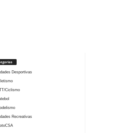
egorias
idades Desportivas
letismo
TT/Ciclismo
tebol
odelismo
idades Recreativas
otoCSA