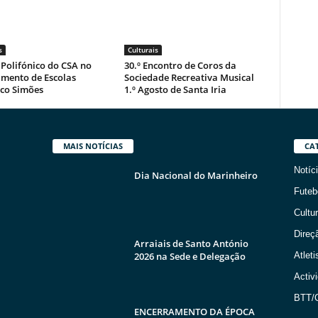
s
Culturais
Polifónico do CSA no
30.º Encontro de Coros da
mento de Escolas
Sociedade Recreativa Musical
sco Simões
1.º Agosto de Santa Iria
MAIS NOTÍCIAS
CA
Notíc
Dia Nacional do Marinheiro
Futeb
Cultur
Direç
Arraiais de Santo António
2026 na Sede e Delegação
Atlet
Activ
BTT/C
ENCERRAMENTO DA ÉPOCA