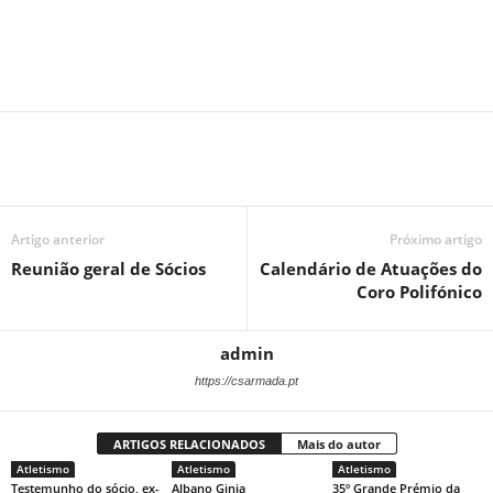
Artigo anterior
Próximo artigo
Reunião geral de Sócios
Calendário de Atuações do
Coro Polifónico
admin
https://csarmada.pt
ARTIGOS RELACIONADOS
Mais do autor
Atletismo
Atletismo
Atletismo
Testemunho do sócio, ex-
Albano Ginja
35º Grande Prémio da