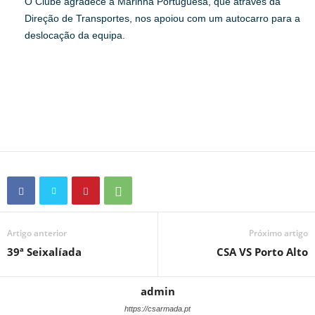
O Clube agradece à Marinha Portuguesa, que através da
Direção de Transportes, nos apoiou com um autocarro para a
deslocação da equipa.
Artigo anterior
Próximo artigo
39ª Seixalíada
CSA VS Porto Alto
admin
https://csarmada.pt