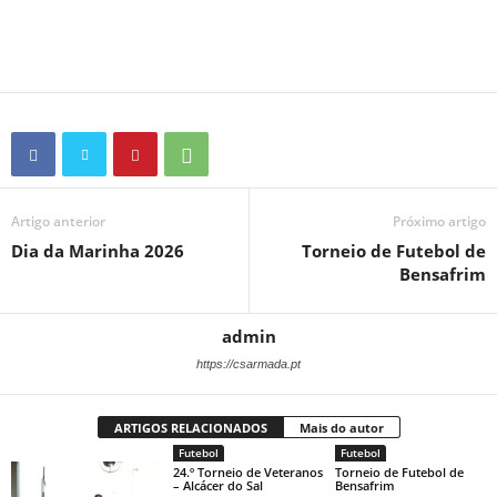
Artigo anterior
Próximo artigo
Dia da Marinha 2026
Torneio de Futebol de
Bensafrim
admin
https://csarmada.pt
ARTIGOS RELACIONADOS
Mais do autor
Futebol
Futebol
24.º Torneio de Veteranos
Torneio de Futebol de
– Alcácer do Sal
Bensafrim