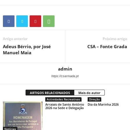
Artigo anterior
Próximo artigo
Adeus Bérrio, por José
CSA – Fonte Grada
Manuel Maia
admin
https://csarmada.pt
ARTIGOS RELACIONADOS
Mais do autor
Actividades Recreativas
Direção
Arraiais de Santo António
Dia da Marinha 2026
2026 na Sede e Delegação
Notícias