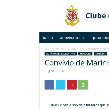
Clube
INÍCIO
ACTIVIDADES
QUEM SOM
Início
MotoCSA
Convívio de Marinheiros Motard
ACTIVIDADES RECREATIVAS
MOTOCSA
NOTÍCIAS
Convívio de Marin
38
0
Olivier e Vilela são dois militares qu