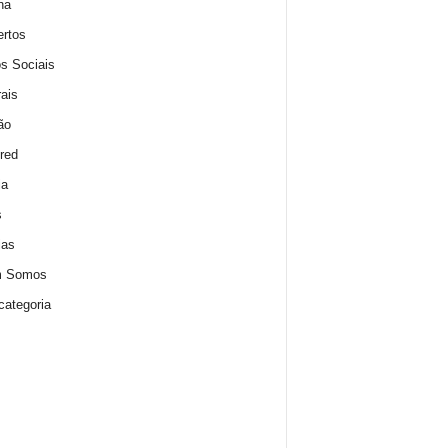
na
rtos
s Sociais
rais
ão
red
ia
s
ias
 Somos
ategoria