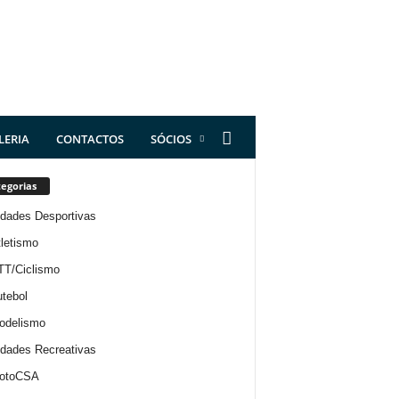
LERIA
CONTACTOS
SÓCIOS
egorias
idades Desportivas
letismo
TT/Ciclismo
tebol
odelismo
idades Recreativas
otoCSA