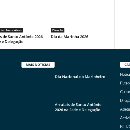
des Recreativas
Direção
s de Santo António 2026
Dia da Marinha 2026
e e Delegação
MAIS NOTÍCIAS
CA
Notíc
Dia Nacional do Marinheiro
Futeb
Cultur
Direç
Arraiais de Santo António
2026 na Sede e Delegação
Atlet
Activ
BTT/C