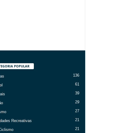
TEGORIA POPULAR
136
ias
61
ol
39
ais
29
ão
27
ismo
21
idades Recreativas
21
iclismo