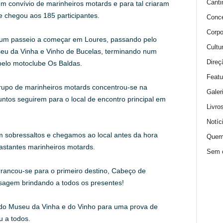
Canti
m convívio de marinheiros motards e para tal criaram
 chegou aos 185 participantes.
Conce
Corpo
a um passeio a começar em Loures, passando pelo
Cultu
seu da Vinha e Vinho de Bucelas, terminando num
Direç
pelo motoclube Os Baldas.
Featu
rupo de marinheiros motards concentrou-se na
Galer
ntos seguirem para o local de encontro principal em
Livro
Notíc
m sobressaltos e chegamos ao local antes da hora
Quem
stantes marinheiros motards.
Sem c
rrancou-se para o primeiro destino, Cabeço de
isagem brindando a todos os presentes!
a do Museu da Vinha e do Vinho para uma prova de
 a todos.