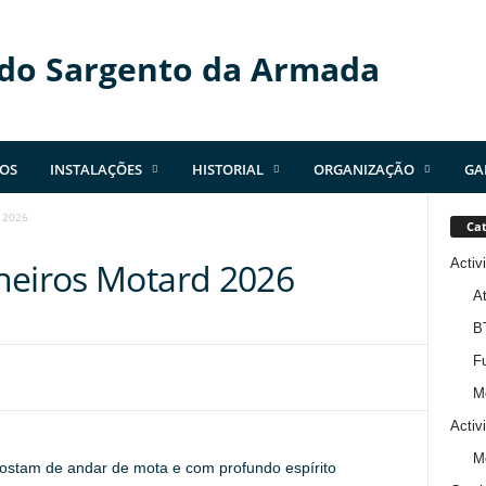
 do Sargento da Armada
OS
INSTALAÇÕES
HISTORIAL
ORGANIZAÇÃO
GA
 2026
Cat
Activ
heiros Motard 2026
At
B
Fu
M
Activ
M
e gostam de andar de mota e com profundo espírito