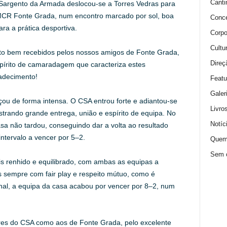
Canti
Sargento da Armada deslocou‑se a Torres Vedras para
AMCR Fonte Grada, num encontro marcado por sol, boa
Conce
ra a prática desportiva.
Corpo
Cultu
o bem recebidos pelos nossos amigos de Fonte Grada,
Direç
írito de camaradagem que caracteriza estes
radecimento!
Featu
Galer
çou de forma intensa. O CSA entrou forte e adiantou‑se
Livro
trando grande entrega, união e espírito de equipa. No
Notíc
sa não tardou, conseguindo dar a volta ao resultado
ntervalo a vencer por 5–2.
Quem
Sem c
is renhido e equilibrado, com ambas as equipas a
 sempre com fair play e respeito mútuo, como é
final, a equipa da casa acabou por vencer por 8–2, num
res do CSA como aos de Fonte Grada, pelo excelente