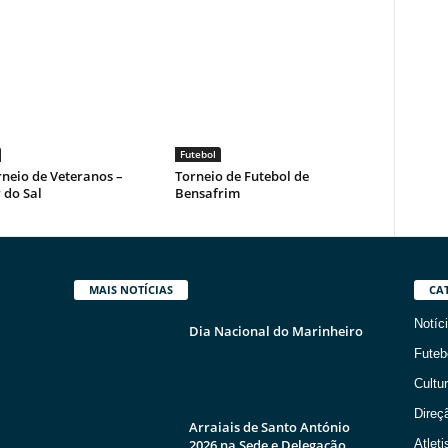
Futebol
rneio de Veteranos –
Torneio de Futebol de
 do Sal
Bensafrim
MAIS NOTÍCIAS
CA
Notíc
Dia Nacional do Marinheiro
Futeb
Cultur
Direç
Arraiais de Santo António
2026 na Sede e Delegação
Atlet