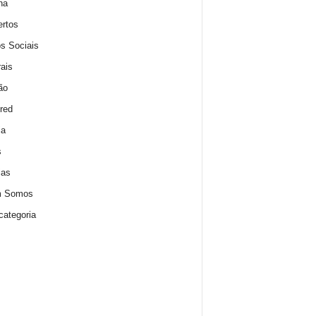
na
rtos
s Sociais
rais
ão
red
ia
s
ias
 Somos
ategoria