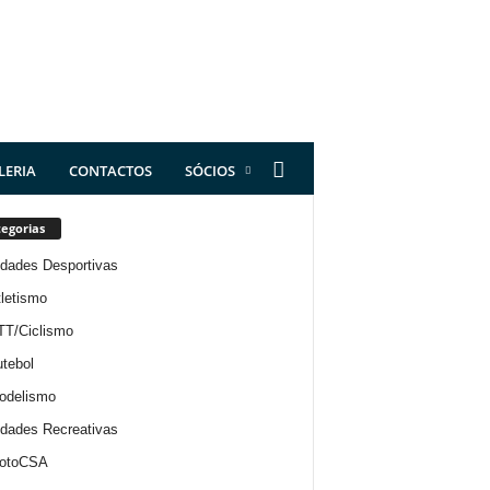
LERIA
CONTACTOS
SÓCIOS
egorias
idades Desportivas
letismo
TT/Ciclismo
tebol
odelismo
idades Recreativas
otoCSA