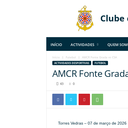
Clube
INÍCIO
ACTIVIDADES
QUEM SOM
Início
Futebol
AMCR Fonte Grada vs CSA
ACTIVIDADES DESPORTIVAS
FUTEBOL
AMCR Fonte Grada
43
0
Torres Vedras – 07 de março de 2026