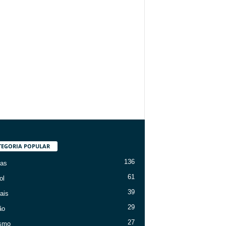
TEGORIA POPULAR
136
ias
61
ol
39
ais
29
ão
27
ismo