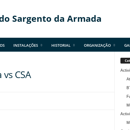
 do Sargento da Armada
OS
INSTALAÇÕES
HISTORIAL
ORGANIZAÇÃO
GA
Cat
Activ
 vs CSA
At
B
Fu
M
Activ
M