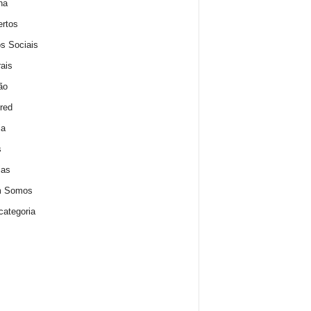
na
rtos
s Sociais
rais
ão
red
ia
s
ias
 Somos
ategoria