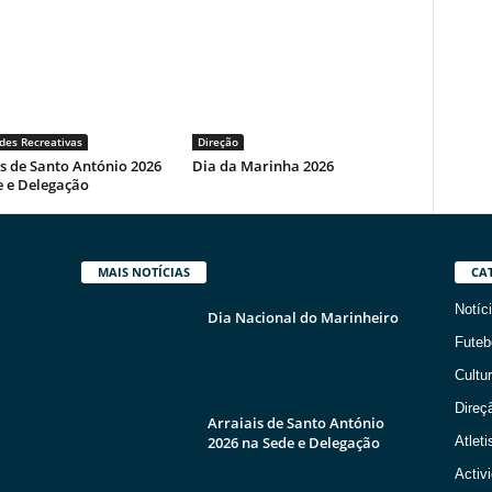
des Recreativas
Direção
s de Santo António 2026
Dia da Marinha 2026
e e Delegação
MAIS NOTÍCIAS
CA
Notíc
Dia Nacional do Marinheiro
Futeb
Cultur
Direç
Arraiais de Santo António
2026 na Sede e Delegação
Atlet
Activ