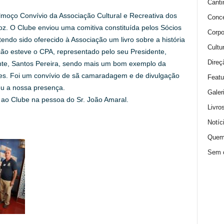
Canti
Almoço Convívio da Associação Cultural e Recreativa dos
Conce
z. O Clube enviou uma comitiva constituída pelos Sócios
Corpo
endo sido oferecido à Associação um livro sobre a história
Cultu
ão esteve o CPA, representado pelo seu Presidente,
Direç
nte, Santos Pereira, sendo mais um bom exemplo da
ções. Foi um convívio de sã camaradagem e de divulgação
Featu
u a nossa presença.
Galer
ao Clube na pessoa do Sr. João Amaral.
Livro
Notíc
Quem
Sem c