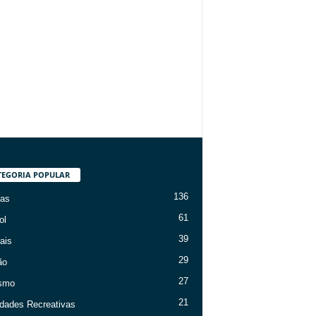
TEGORIA POPULAR
136
ias
61
ol
39
ais
29
ão
27
ismo
21
idades Recreativas