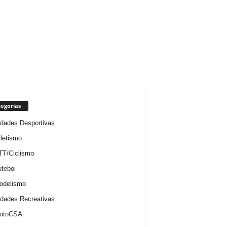
egorias
idades Desportivas
letismo
TT/Ciclismo
tebol
odelismo
idades Recreativas
otoCSA