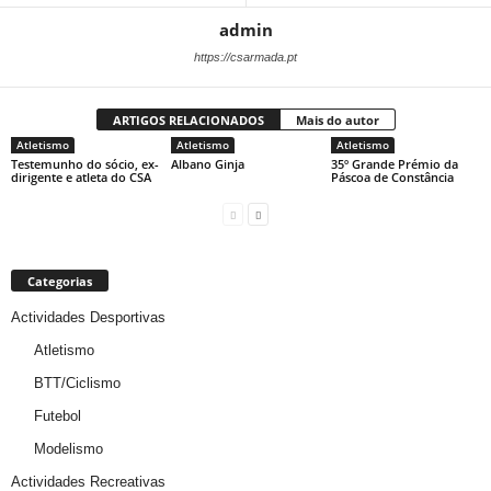
admin
https://csarmada.pt
ARTIGOS RELACIONADOS
Mais do autor
Atletismo
Atletismo
Atletismo
Testemunho do sócio, ex-
Albano Ginja
35º Grande Prémio da
dirigente e atleta do CSA
Páscoa de Constância
Categorias
Actividades Desportivas
Atletismo
BTT/Ciclismo
Futebol
Modelismo
Actividades Recreativas