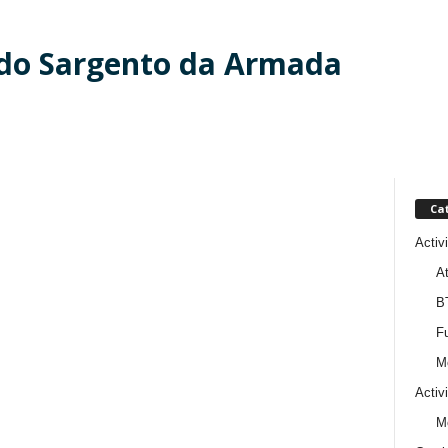
 do Sargento da Armada
Ca
Activ
At
B
Fu
M
Activ
M