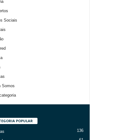
na
rtos
s Sociais
rais
ão
red
ia
s
ias
 Somos
ategoria
TEGORIA POPULAR
136
ias
61