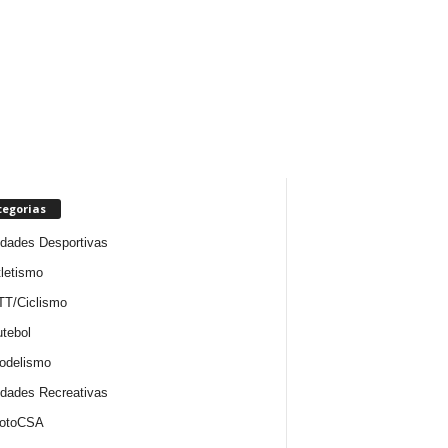
tegorias
idades Desportivas
letismo
TT/Ciclismo
tebol
odelismo
idades Recreativas
otoCSA