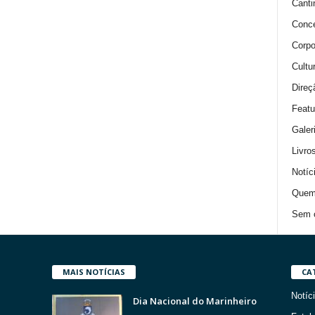
Canti
Conce
Corpo
Cultu
Direç
Featu
Galer
Livro
Notíc
Quem
Sem c
MAIS NOTÍCIAS
CA
Notíc
Dia Nacional do Marinheiro