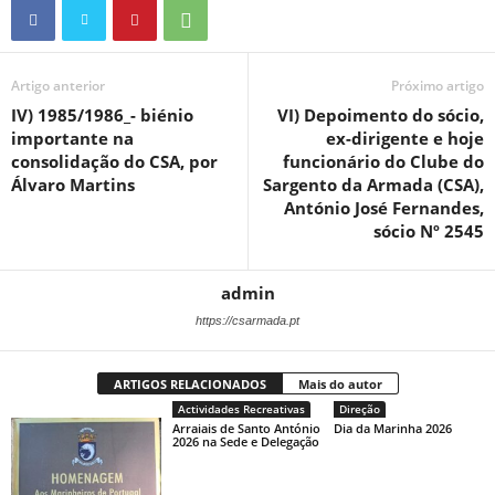
Artigo anterior
Próximo artigo
IV) 1985/1986_- biénio
VI) Depoimento do sócio,
importante na
ex-dirigente e hoje
consolidação do CSA, por
funcionário do Clube do
Álvaro Martins
Sargento da Armada (CSA),
António José Fernandes,
sócio Nº 2545
admin
https://csarmada.pt
ARTIGOS RELACIONADOS
Mais do autor
Actividades Recreativas
Direção
Arraiais de Santo António
Dia da Marinha 2026
2026 na Sede e Delegação