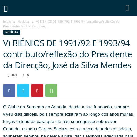
Início
Notícias
V) BIÉNIOS DE 1991/92 E 1993/94 contributo/reflexão do
Presidente da Direcção, José...
NOTÍCIAS
V) BIÉNIOS DE 1991/92 E 1993/94
contributo/reflexão do Presidente
da Direcção, José da Silva Mendes
163
0
O Clube do Sargento da Armada, desde a sua fundação, sempre
viveu dias difíceis, pois sempre existiram ao longo dos anos muitas
forças exteriores para que ele não conseguisse sobreviver.
Contudo, os seus Corpos Sociais, com o apoio de todos os sócios,
souberam sempre, na devida altura, dar a resposta adequada para