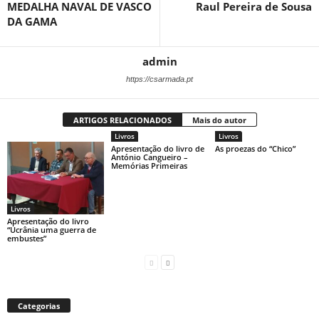
MEDALHA NAVAL DE VASCO
Raul Pereira de Sousa
DA GAMA
admin
https://csarmada.pt
ARTIGOS RELACIONADOS
Mais do autor
Livros
Livros
Apresentação do livro de
As proezas do “Chico”
António Cangueiro –
Memórias Primeiras
Livros
Apresentação do livro
“Ucrânia uma guerra de
embustes”
Categorias