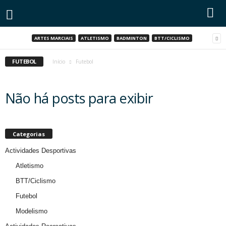
ARTES MARCIAIS
ATLETISMO
BADMINTON
BTT/CICLISMO
FUTEBOL
Início
Futebol
Não há posts para exibir
Categorias
Actividades Desportivas
Atletismo
BTT/Ciclismo
Futebol
Modelismo