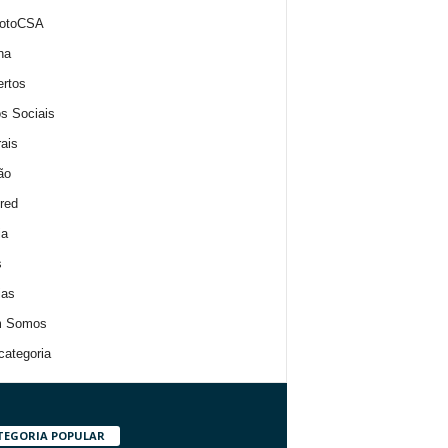
otoCSA
na
rtos
s Sociais
rais
ão
red
ia
s
ias
 Somos
ategoria
TEGORIA POPULAR