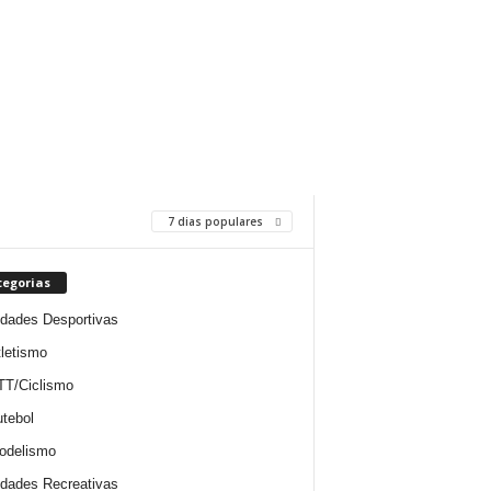
7 dias populares
tegorias
idades Desportivas
letismo
TT/Ciclismo
tebol
odelismo
idades Recreativas