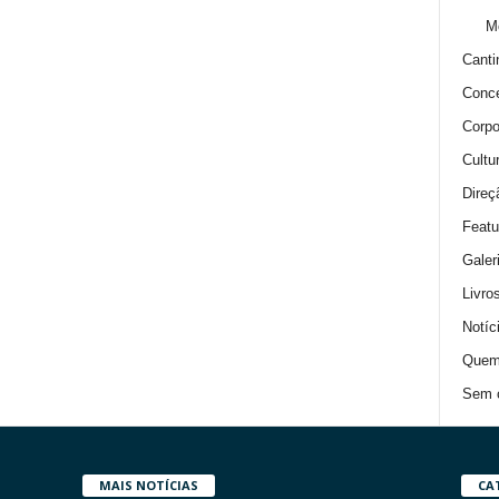
M
Canti
Conce
Corpo
Cultu
Direç
Featu
Galer
Livro
Notíc
Quem
Sem c
MAIS NOTÍCIAS
CA