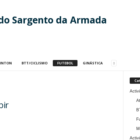
 do Sargento da Armada
INTON
BTT/CICLISMO
FUTEBOL
GINÁSTICA
Ca
Activ
At
bir
B
Fu
M
Activ